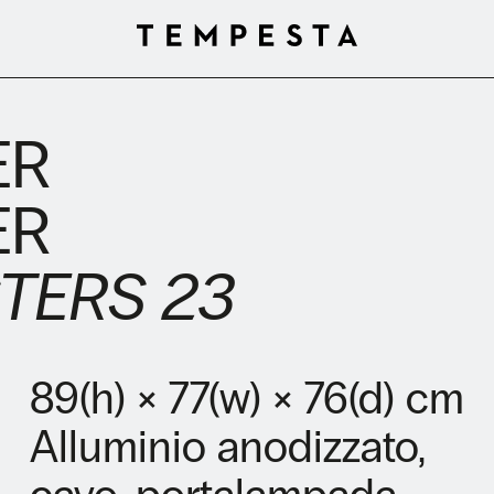
ER
ER
TERS 23
89(h) × 77(w) × 76(d) cm
Alluminio anodizzato,