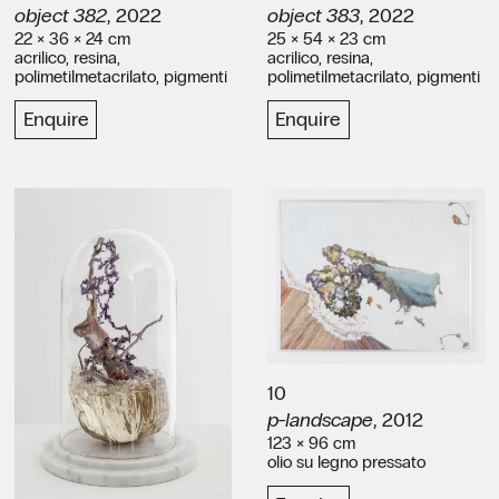
object 382
, 2022
object 383
, 2022
22 × 36 × 24 cm
25 × 54 × 23 cm
acrilico, resina,
acrilico, resina,
polimetilmetacrilato, pigmenti
polimetilmetacrilato, pigmenti
Enquire
Enquire
10
p-landscape
, 2012
123 × 96 cm
olio su legno pressato