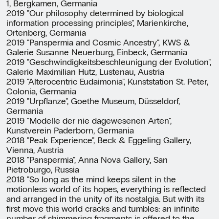
1, Bergkamen, Germania
2019 "Our philosophy determined by biological
information processing principles", Marienkirche,
Ortenberg, Germania
2019 "Panspermia and Cosmic Ancestry", KWS &
Galerie Susanne Neuerburg, Einbeck, Germania
2019 "Geschwindigkeitsbeschleunigung der Evolution",
Galerie Maximilian Hutz, Lustenau, Austria
2019 "Alterocentric Eudaimonia", Kunststation St. Peter,
Colonia, Germania
2019 "Urpflanze", Goethe Museum, Düsseldorf,
Germania
2019 "Modelle der nie dagewesenen Arten",
Kunstverein Paderborn, Germania
2018 "Peak Experience", Beck & Eggeling Gallery,
Vienna, Austria
2018 "Panspermia", Anna Nova Gallery, San
Pietroburgo, Russia
2018 "So long as the mind keeps silent in the
motionless world of its hopes, everything is reflected
and arranged in the unity of its nostalgia. But with its
first move this world cracks and tumbles: an infinite
number of shimmering fragments is offered to the