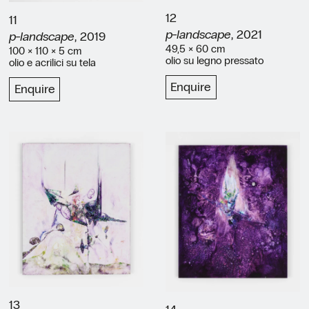
12
11
p-landscape
, 2021
p-landscape
, 2019
49,5 × 60 cm
100 × 110 × 5 cm
olio su legno pressato
olio e acrilici su tela
Enquire
Enquire
13