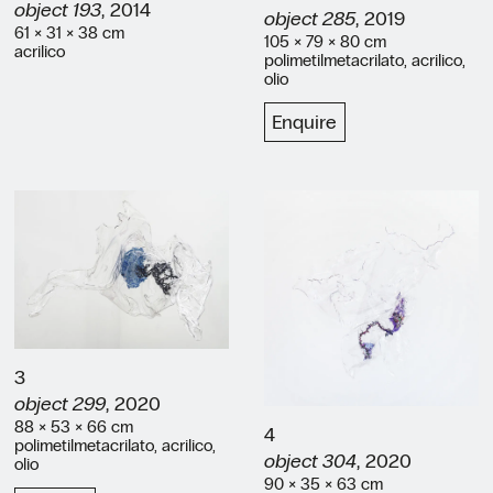
object 193
, 2014
object 285
, 2019
61 × 31 × 38 cm
105 × 79 × 80 cm
acrilico
polimetilmetacrilato, acrilico,
olio
Enquire
3
object 299
, 2020
88 × 53 × 66 cm
4
polimetilmetacrilato, acrilico,
object 304
, 2020
olio
90 × 35 × 63 cm