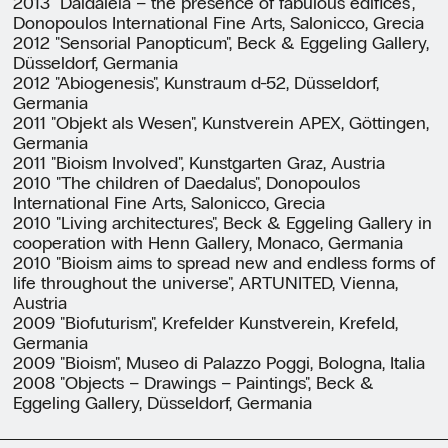
2013 "Daidaleia – the presence of fabulous edifices",
Donopoulos International Fine Arts, Salonicco, Grecia
2012 "Sensorial Panopticum", Beck & Eggeling Gallery,
Düsseldorf, Germania
2012 "Abiogenesis", Kunstraum d-52, Düsseldorf,
Germania
2011 "Objekt als Wesen", Kunstverein APEX, Göttingen,
Germania
2011 "Bioism Involved", Kunstgarten Graz, Austria
2010 "The children of Daedalus", Donopoulos
International Fine Arts, Salonicco, Grecia
2010 "Living architectures", Beck & Eggeling Gallery in
cooperation with Henn Gallery, Monaco, Germania
2010 "Bioism aims to spread new and endless forms of
life throughout the universe", ARTUNITED, Vienna,
Austria
2009 "Biofuturism", Krefelder Kunstverein, Krefeld,
Germania
2009 "Bioism", Museo di Palazzo Poggi, Bologna, Italia
2008 "Objects – Drawings – Paintings", Beck &
Eggeling Gallery, Düsseldorf, Germania