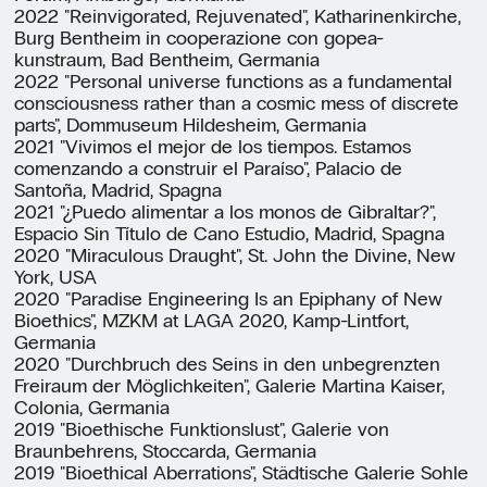
2022 "Reinvigorated, Rejuvenated", Katharinenkirche,
Burg Bentheim in cooperazione con gopea-
kunstraum, Bad Bentheim, Germania
2022 "Personal universe functions as a fundamental
consciousness rather than a cosmic mess of discrete
parts", Dommuseum Hildesheim, Germania
2021 "Vivimos el mejor de los tiempos. Estamos
comenzando a construir el Paraíso", Palacio de
Santoña, Madrid, Spagna
2021 "¿Puedo alimentar a los monos de Gibraltar?",
Espacio Sin Título de Cano Estudio, Madrid, Spagna
2020 "Miraculous Draught", St. John the Divine, New
York, USA
2020 "Paradise Engineering Is an Epiphany of New
Bioethics", MZKM at LAGA 2020, Kamp-Lintfort,
Germania
2020 "Durchbruch des Seins in den unbegrenzten
Freiraum der Möglichkeiten", Galerie Martina Kaiser,
Colonia, Germania
2019 "Bioethische Funktionslust", Galerie von
Braunbehrens, Stoccarda, Germania
2019 "Bioethical Aberrations", Städtische Galerie Sohle