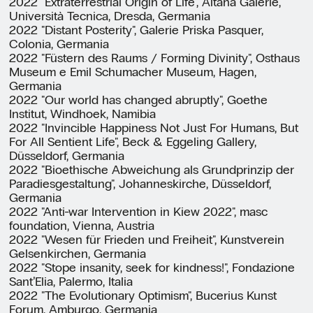
2022 "Extraterrestrial Origin of Life", Altana Galerie,
Università Tecnica, Dresda, Germania
2022 "Distant Posterity", Galerie Priska Pasquer,
Colonia, Germania
2022 "Füstern des Raums / Forming Divinity", Osthaus
Museum e Emil Schumacher Museum, Hagen,
Germania
2022 "Our world has changed abruptly", Goethe
Institut, Windhoek, Namibia
2022 "Invincible Happiness Not Just For Humans, But
For All Sentient Life", Beck & Eggeling Gallery,
Düsseldorf, Germania
2022 "Bioethische Abweichung als Grundprinzip der
Paradiesgestaltung", Johanneskirche, Düsseldorf,
Germania
2022 "Anti-war Intervention in Kiew 2022", masc
foundation, Vienna, Austria
2022 "Wesen für Frieden und Freiheit", Kunstverein
Gelsenkirchen, Germania
2022 "Stope insanity, seek for kindness!", Fondazione
Sant’Elia, Palermo, Italia
2022 "The Evolutionary Optimism", Bucerius Kunst
Forum, Amburgo, Germania