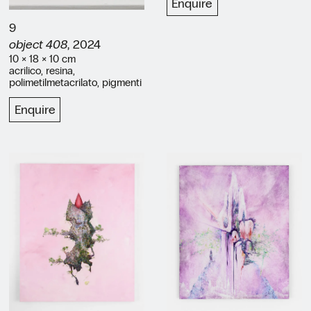
Enquire
9
object 408
, 2024
10 × 18 × 10 cm
acrilico, resina,
polimetilmetacrilato, pigmenti
Enquire